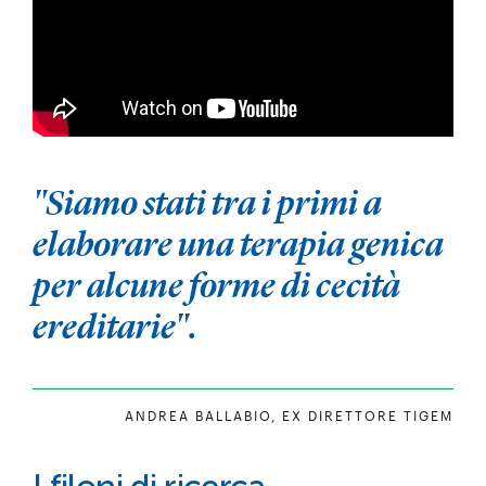
"Siamo stati tra i primi a
elaborare una terapia genica
per alcune forme di cecità
ereditarie".
ANDREA BALLABIO, EX DIRETTORE TIGEM