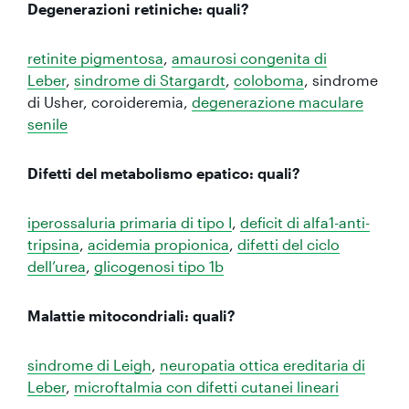
Degenerazioni retiniche: quali?
retinite pigmentosa
,
amaurosi congenita di
Leber
,
sindrome di Stargardt
,
coloboma
, sindrome
di Usher, coroideremia,
degenerazione maculare
senile
Difetti del metabolismo epatico: quali?
iperossaluria primaria di tipo I
,
deficit di alfa1-anti-
tripsina
,
acidemia propionica
,
difetti del ciclo
dell’urea
,
glicogenosi tipo 1b
Malattie mitocondriali: quali?
sindrome di Leigh
,
neuropatia ottica ereditaria di
Leber
,
microftalmia con difetti cutanei lineari