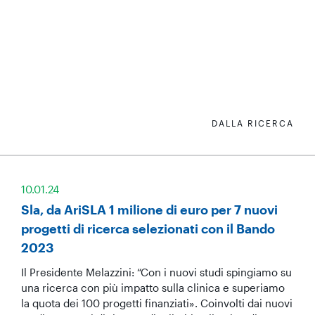
DALLA RICERCA
10.01.24
Sla, da AriSLA 1 milione di euro per 7 nuovi
progetti di ricerca selezionati con il Bando
2023
Il Presidente Melazzini: “Con i nuovi studi spingiamo su
una ricerca con più impatto sulla clinica e superiamo
la quota dei 100 progetti finanziati». Coinvolti dai nuovi