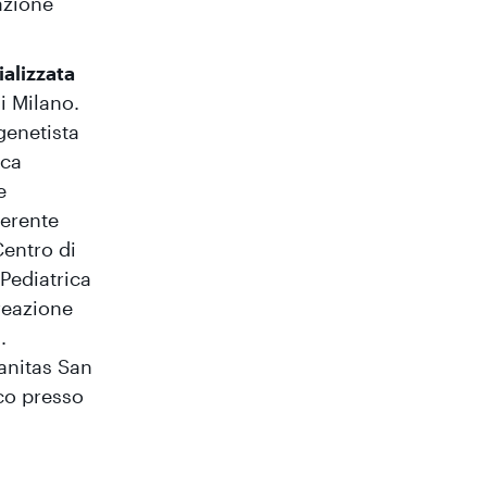
azione
ializzata
i Milano.
genetista
ica
e
ferente
Centro di
 Pediatrica
reazione
.
anitas San
co presso