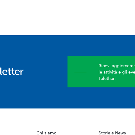
Ricevi aggiornamen
etter
le attività e gli e
Telethon
Chi siamo
Storie e News