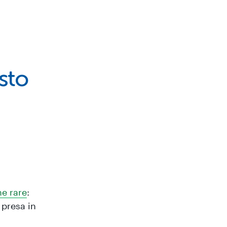
sto
he rare
:
 presa in