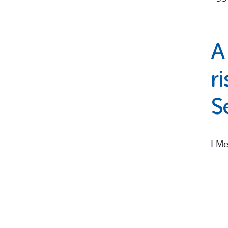
A
r
S
I Me