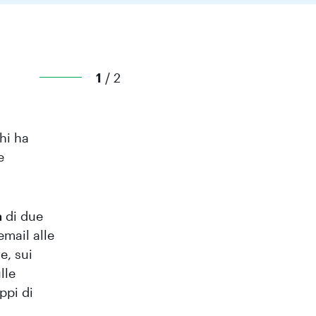
1
/ 2
hi ha
e
a
di due
email alle
e, sui
lle
ppi di