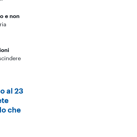
vo
e non
ria
ioni
scindere
no al 23
ete
ulo che