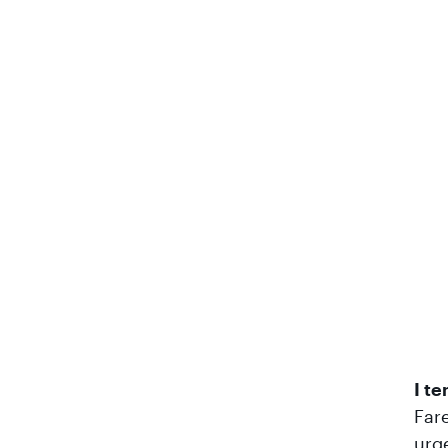
I te
Fare
urge