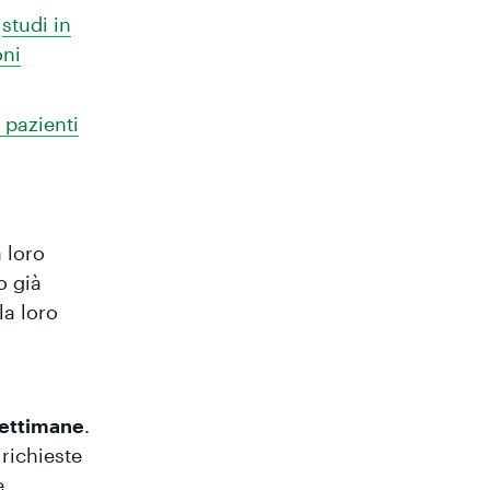
,
studi in
oni
 pazienti
 loro
o già
la loro
 settimane
.
richieste
e.