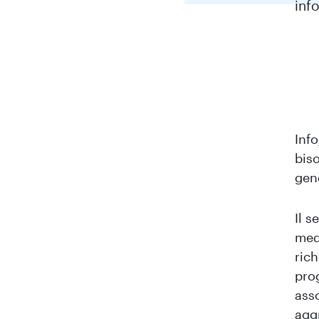
inf
Inf
bis
gen
Il s
medi
rich
prog
asso
agg