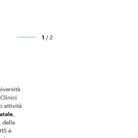
1
/ 2
iversità
Clinici
 attività
atale
,
, della
015 è