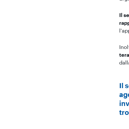
Il s
rap
l'ap
Inol
ter
dall
Il 
ag
inv
tro