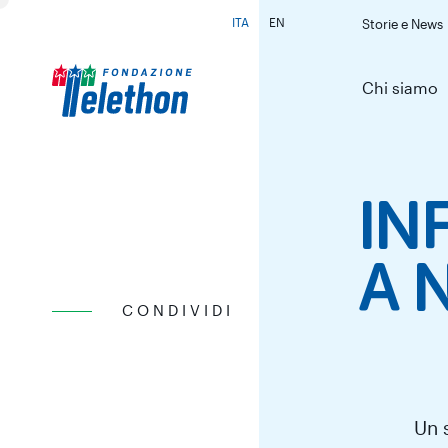
ITA
EN
Storie e News
Cambia lingua
Chi siamo
IN
A 
CONDIVIDI
Un s