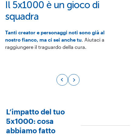
Il 5x1000 è un gioco di
squadra
Tanti creator e personaggi noti sono già al
Luca Zingaretti
Cas
nostro fianco, ma ci sei anche tu
. Aiutaci a
raggiungere il traguardo della cura.
ATTORE, REGISTA E AMBASCIATORE DI
UNA 
FONDAZIONE TELETHON
MILIO
L’impatto del tuo
5x1000: cosa
abbiamo fatto