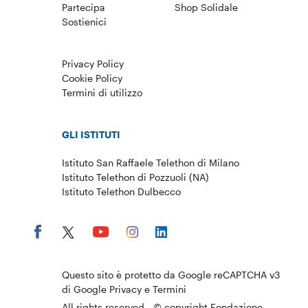
Partecipa
Shop Solidale
Sostienici
Privacy Policy
Cookie Policy
Termini di utilizzo
GLI ISTITUTI
Istituto San Raffaele Telethon di Milano
Istituto Telethon di Pozzuoli (NA)
Istituto Telethon Dulbecco
C.F.
04879781005
Questo sito è protetto da Google reCAPTCHA v3
di Google
Privacy
e
Termini
Copia codice fiscale
All rights reserved - © copyright Fondazione