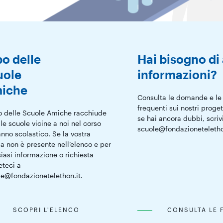
bo delle
Hai bisogno di 
uole
informazioni?
iche
Consulta le domande e le 
frequenti sui nostri proget
o delle Scuole Amiche racchiude
se hai ancora dubbi, scriv
 le scuole vicine a noi nel corso
scuole@fondazioneteletho
anno scolastico. Se la vostra
a non è presente nell’elenco e per
iasi informazione o richiesta
eteci a
e@fondazionetelethon.it.
SCOPRI L'ELENCO
CONSULTA LE 