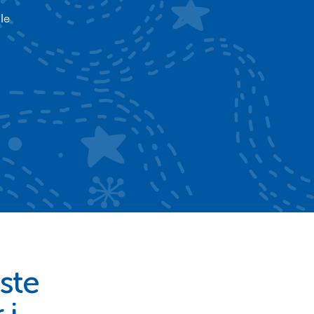
le
ste