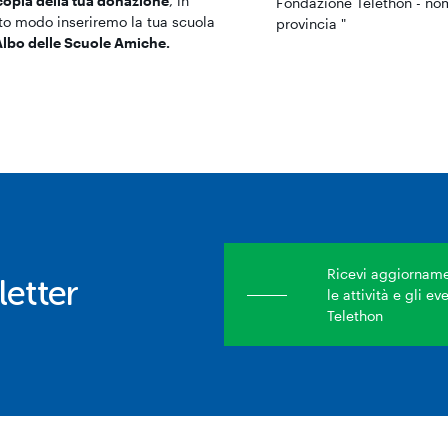
copia della tua donazione
, in
Fondazione Telethon - nom
to modo inseriremo la tua scuola
provincia "
lbo delle Scuole Amiche.
Ricevi aggiornamen
etter
le attività e gli e
Telethon