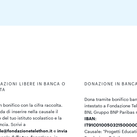
AZIONI LIBERE IN BANCA O
DONAZIONE IN BANC
TA
Dona tramite bonifico ban
n bonifico con la cifra raccolta.
intestato a Fondazione Te
da di inserire nella causale il
BNL Gruppo BNP Paribas 
del tuo istituto scolastico e la
IBAN:
ncia. Scrivi a
IT91C01005032150000
le@fondazionetelethon.it
e
invia
Causale: "Progetti Educati