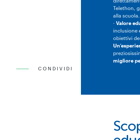
direttament
Telethon, g
alla scuola.
·
Valore ed
inclusione 
obiettivi d
Un’esperie
preziosiss
migliore pe
CONDIVIDI
Scop