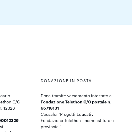
A
DONAZIONE IN POSTA
cario
Dona tramite versamento intestato a
lethon C/C
Fondazione Telethon C/C postale n.
n. 12326
66718131
Causale: "Progetti Educativi
00012326
Fondazione Telethon - nome istituto e
vi
provincia "