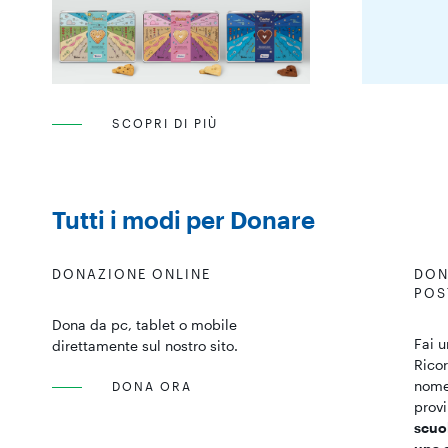
SCOPRI DI PIÙ
Tutti i modi per Donare
DONAZIONE ONLINE
DON
POS
Dona da pc, tablet o mobile
Fai u
direttamente sul nostro sito.
Ricor
nome 
DONA ORA
provi
scuo