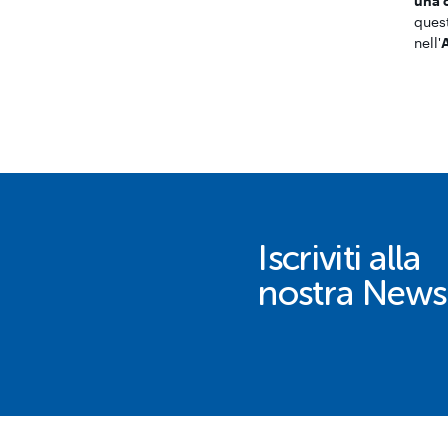
una 
ques
nell'
A
Iscriviti alla
nostra Newsl