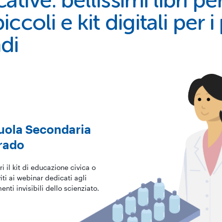
tive: bellissimi libri per
iccoli e kit digitali per i
di
uola Secondaria
grado
i il kit di educazione civica o
viti ai webinar dedicati agli
enti invisibili dello scienziato.