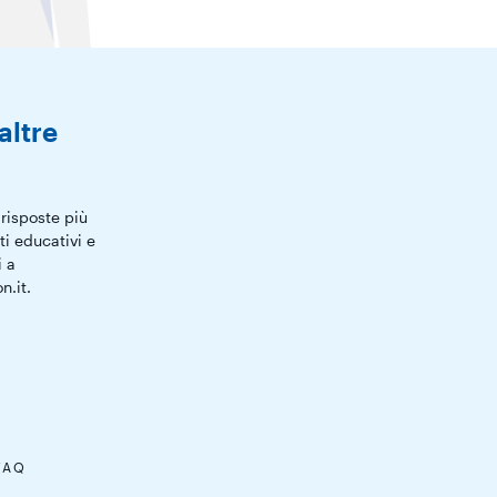
altre
risposte più
ti educativi e
i a
n.it.
FAQ