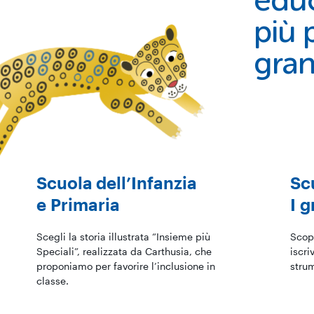
educa
più p
gran
Scuola dell’Infanzia
Sc
e Primaria
I 
Scegli la storia illustrata “Insieme più
Scopr
Speciali”, realizzata da Carthusia, che
iscri
proponiamo per favorire l’inclusione in
strum
classe.