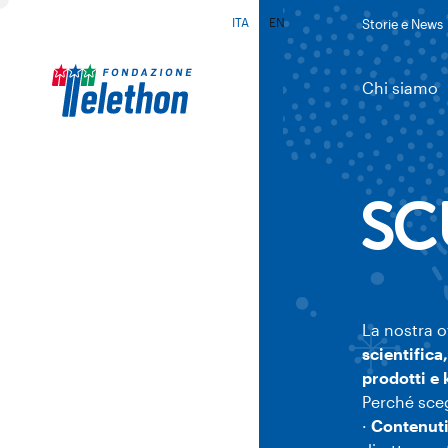
ITA
EN
Storie e News
Cambia lingua
Chi siamo
SC
La nostra o
scientifica
prodotti e 
Perché sceg
·
Contenuti