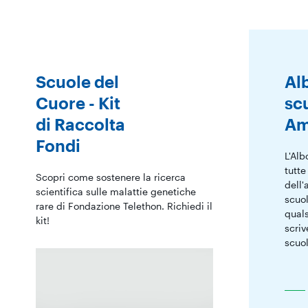
Scuole del
Al
Cuore - Kit
sc
di Raccolta
Am
Fondi
L'Alb
tutte
Scopri come sostenere la ricerca
dell'
scientifica sulle malattie genetiche
scuol
rare di Fondazione Telethon. Richiedi il
quals
kit!
scriv
scuol