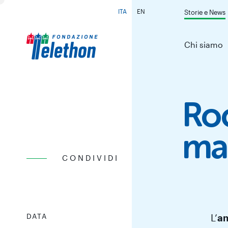
ITA
EN
Storie e News
Cambia lingua
Chi siamo
Roc
ma
CONDIVIDI
DATA
L’
am