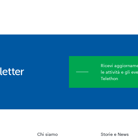
Ricevi aggiornamen
etter
le attività e gli e
Telethon
Chi siamo
Storie e News