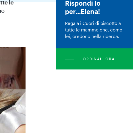
tte le
Rispondi Io
mo
per...Elena!
Regala i Cuori di biscotto a
tutte le mamme che, come
lei, credono nella ricerca.
ORDINALI ORA