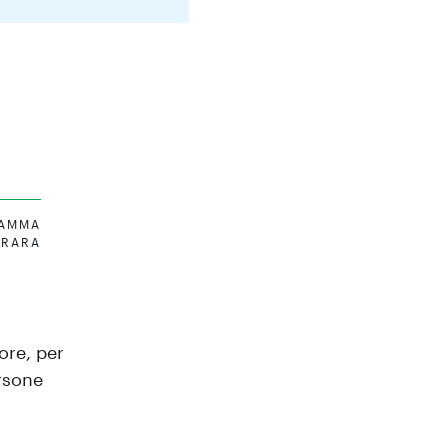
MAMMA
RARA
ore, per
ersone