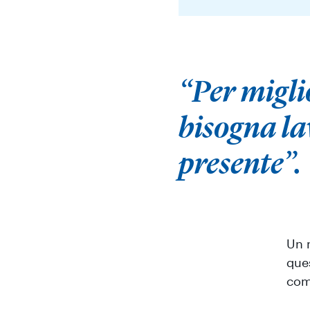
“Per migli
bisogna la
presente”.
Un 
que
come