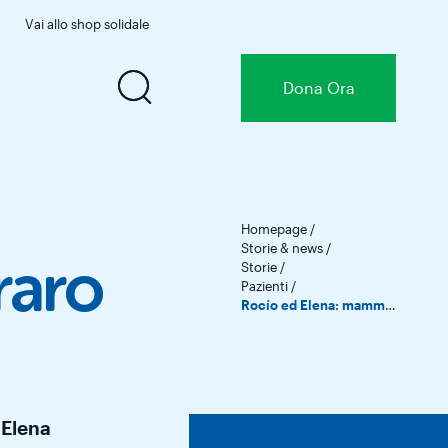
Vai allo shop solidale
Dona
Ora
Homepage
/
Storie & news
/
Storie
/
raro
Pazienti
/
Rocío ed Elena: mamme dal cuore raro
Elena