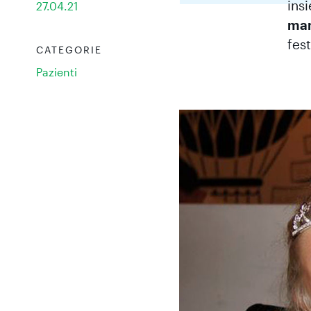
ins
27.04.21
mam
fest
CATEGORIE
Pazienti