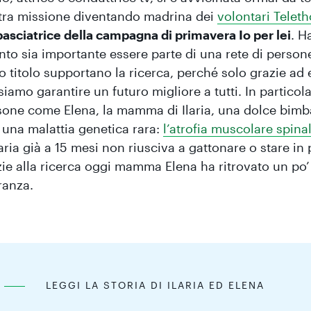
tra missione diventando madrina dei
volontari Telet
asciatrice della campagna di primavera Io per lei
. H
to sia importante essere parte di una rete di person
o titolo supportano la ricerca, perché solo grazie ad 
iamo garantire un futuro migliore a tutti. In particola
sone come Elena, la mamma di Ilaria, una dolce bimb
 una malattia genetica rara:
l’atrofia muscolare spinal
laria già a 15 mesi non riusciva a gattonare o stare in
ie alla ricerca oggi mamma Elena ha ritrovato un po’
ranza.
LEGGI LA STORIA DI ILARIA ED ELENA