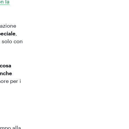
on la
dazione
peciale
,
 solo con
 cosa
anche
ore per i
empo alla