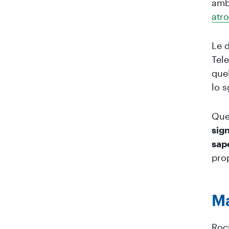
amb
atro
Le 
Tel
que
lo 
Que
sig
sap
prop
Ma
Rocí