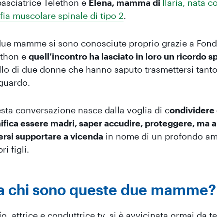
asciatrice Telethon e
Elena, mamma di
Ilaria
, nata c
fia muscolare spinale di tipo 2
.
due mamme si sono conosciute proprio grazie a Fon
ethon e
quell’incontro ha lasciato in loro un ricordo s
llo di due donne che hanno saputo trasmettersi tanto
sguardo.
sta conversazione nasce dalla voglia di c
ondividere
nifica essere madri, saper accudire, proteggere, ma 
ersi supportare a vicenda
in nome di un profondo am
ri figli.
 chi sono queste due mamme?
o, attrice e conduttrice tv, si è avvicinata ormai da t