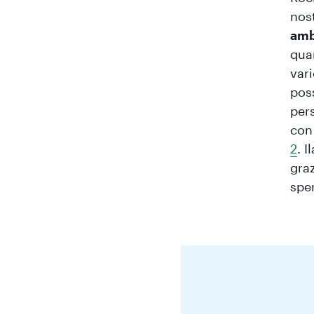
nos
amb
quan
vari
poss
per
con
2
. I
graz
spe