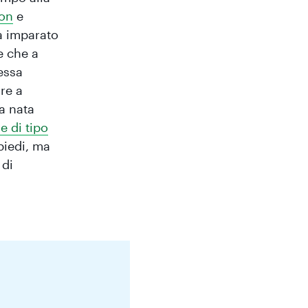
hon
e
a imparato
e che a
essa
re a
a nata
e di tipo
 piedi, ma
 di