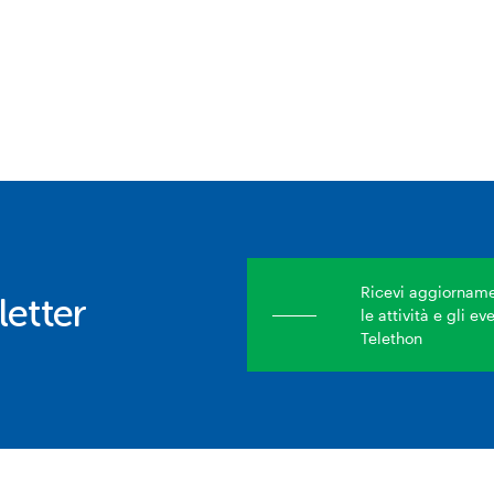
Ricevi aggiornamen
etter
le attività e gli e
Telethon