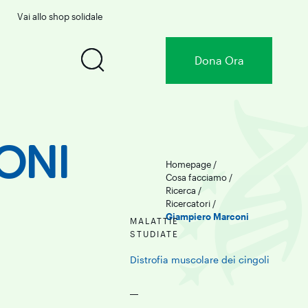
Vai allo shop solidale
Dona
Ora
ONI
Homepage
/
Cosa facciamo
/
Ricerca
/
Ricercatori
/
Giampiero Marconi
MALATTIE
STUDIATE
Distrofia muscolare dei cingoli