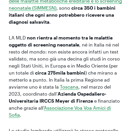
delle malattie metaboliche ereditarie e lo screening
neonatale (SIMMESN)
, sono
circa 350 i bambini
italiani che ogni anno potrebbero ricevere una
diagnosi salvavita
.
LA MLD
non rientra al momento tra le malattie
oggetto di screening neonatale
, né in Italia né nel
resto del mondo: non esiste ancora infatti un test
validato, ma sono già una decina gli studi in corso
negli Stati Uniti, in Europa e in Medio Oriente (per
un totale di
circa 275mila
bambini
) che mirano a
metterlo a punto. In Italia la prima Regione ad
avviarne uno è stata la
Toscana
, nel marzo del
2023, coordinato dall’
Azienda Ospedaliero-
Universitaria IRCCS Meyer di Firenze
e finanziato
anche grazie all’
Associazione Voa Voa Amici di
Sofia
.
Lo studio lombardo utilizzerà lo stesso protocollo